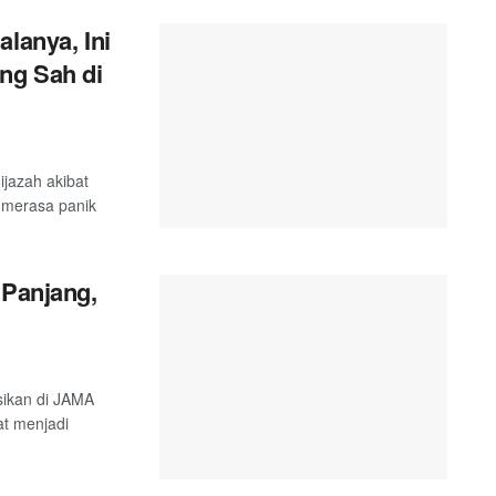
lanya, Ini
ng Sah di
ijazah akibat
u merasa panik
 Panjang,
asikan di JAMA
t menjadi