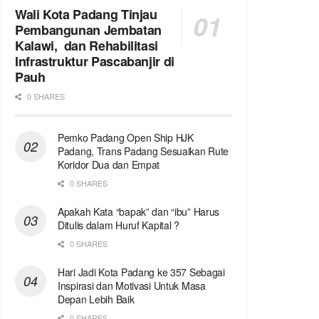
Wali Kota Padang Tinjau
Pembangunan Jembatan
Kalawi, dan Rehabilitasi
Infrastruktur Pascabanjir di
Pauh
0 SHARES
Pemko Padang Open Ship HJK
Padang, Trans Padang Sesuaikan Rute
Koridor Dua dan Empat
0 SHARES
Apakah Kata “bapak” dan “ibu” Harus
Ditulis dalam Huruf Kapital ?
0 SHARES
Hari Jadi Kota Padang ke 357 Sebagai
Inspirasi dan Motivasi Untuk Masa
Depan Lebih Baik
0 SHARES