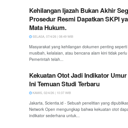
Kehilangan Ijazah Bukan Akhir Sega
Prosedur Resmi Dapatkan SKPI ya
Mata Hukum.
SELASA, 07/4/26 | 08:49 WIB
Masyarakat yang kehilangan dokumen penting seperti 
musibah, kelalaian, atau bencana alam kini tidak perl
Pemerintah telah...
Kekuatan Otot Jadi Indikator Umur
Ini Temuan Studi Terbaru
KAMIS, 02/4/26 | 10:37 WIB
Jakarta, Scientia.id - Sebuah penelitian yang dipublik
Network Open mengungkap bahwa kekuatan otot dapa
indikator sederhana untuk...