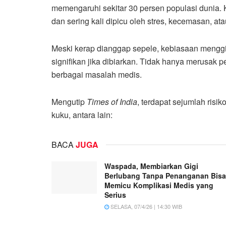
memengaruhi sekitar 30 persen populasi dunia.
dan sering kali dipicu oleh stres, kecemasan, at
Meski kerap dianggap sepele, kebiasaan mengg
signifikan jika dibiarkan. Tidak hanya merusak 
berbagai masalah medis.
Mengutip
Times of India
, terdapat sejumlah risi
kuku, antara lain:
BACA
JUGA
Waspada, Membiarkan Gigi
Berlubang Tanpa Penanganan Bisa
Memicu Komplikasi Medis yang
Serius
SELASA, 07/4/26 | 14:30 WIB