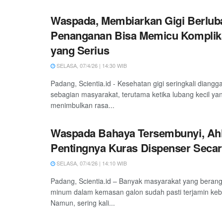
Waspada, Membiarkan Gigi Berlub
Penanganan Bisa Memicu Komplik
yang Serius
SELASA, 07/4/26 | 14:30 WIB
Padang, Scientia.id - Kesehatan gigi seringkali diangg
sebagian masyarakat, terutama ketika lubang kecil y
menimbulkan rasa...
Waspada Bahaya Tersembunyi, Ahl
Pentingnya Kuras Dispenser Secar
SELASA, 07/4/26 | 14:10 WIB
Padang, Scientia.id – Banyak masyarakat yang beran
minum dalam kemasan galon sudah pasti terjamin keb
Namun, sering kali...