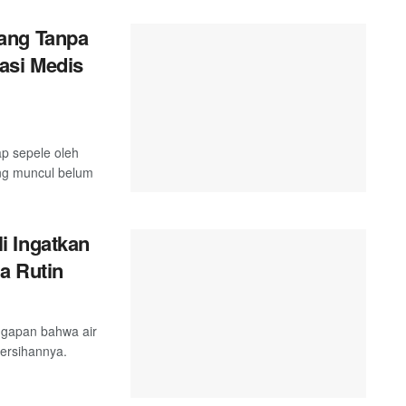
ang Tanpa
asi Medis
ap sepele oleh
ang muncul belum
i Ingatkan
a Rutin
ggapan bahwa air
ersihannya.