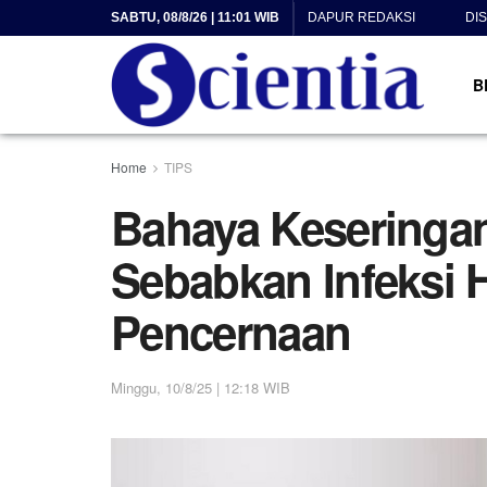
SABTU, 08/8/26 | 11:01 WIB
DAPUR REDAKSI
DI
B
Home
TIPS
Bahaya Keseringan
Sebabkan Infeksi
Pencernaan
Minggu, 10/8/25 | 12:18 WIB