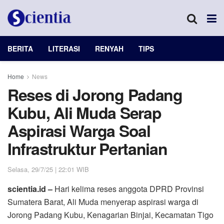
BERITA
LITERASI
RENYAH
TIPS
Home
News
Reses di Jorong Padang
Kubu, Ali Muda Serap
Aspirasi Warga Soal
Infrastruktur Pertanian
Selasa, 29/7/25 | 22:01 WIB
scientia.id –
Hari kelima reses anggota DPRD Provinsi
Sumatera Barat, Ali Muda menyerap aspirasi warga di
Jorong Padang Kubu, Kenagarian Binjai, Kecamatan Tigo