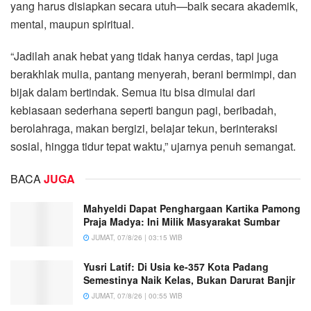
yang harus disiapkan secara utuh—baik secara akademik,
mental, maupun spiritual.
“Jadilah anak hebat yang tidak hanya cerdas, tapi juga
berakhlak mulia, pantang menyerah, berani bermimpi, dan
bijak dalam bertindak. Semua itu bisa dimulai dari
kebiasaan sederhana seperti bangun pagi, beribadah,
berolahraga, makan bergizi, belajar tekun, berinteraksi
sosial, hingga tidur tepat waktu,” ujarnya penuh semangat.
BACA
JUGA
Mahyeldi Dapat Penghargaan Kartika Pamong
Praja Madya: Ini Milik Masyarakat Sumbar
JUMAT, 07/8/26 | 03:15 WIB
Yusri Latif: Di Usia ke-357 Kota Padang
Semestinya Naik Kelas, Bukan Darurat Banjir
JUMAT, 07/8/26 | 00:55 WIB