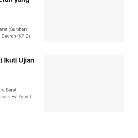
arat (Sumbar)
a Daerah (KPID)
 Ikuti Ujian
ra Barat
bar, Evi Yandri