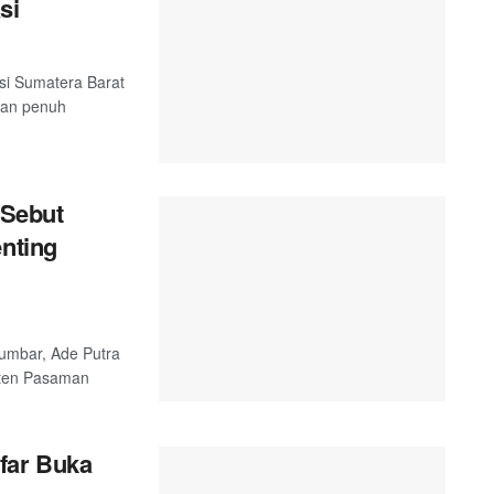
si
si Sumatera Barat
dan penuh
Sebut
enting
umbar, Ade Putra
aten Pasaman
far Buka