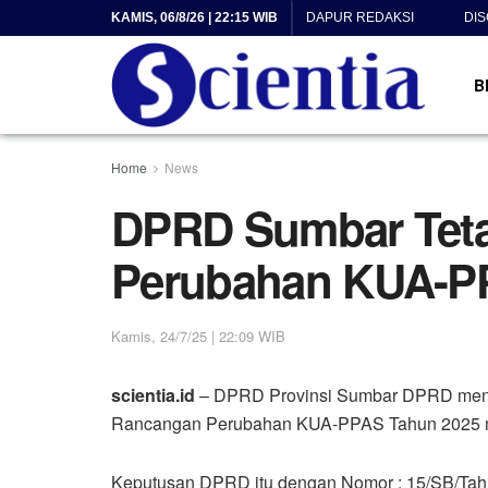
KAMIS, 06/8/26 | 22:15 WIB
DAPUR REDAKSI
DI
B
Home
News
DPRD Sumbar Tet
Perubahan KUA-P
Kamis, 24/7/25 | 22:09 WIB
scientia.id
– DPRD Provinsi Sumbar DPRD men
Rancangan Perubahan KUA-PPAS Tahun 2025 me
Keputusan DPRD itu dengan Nomor : 15/SB/Tah