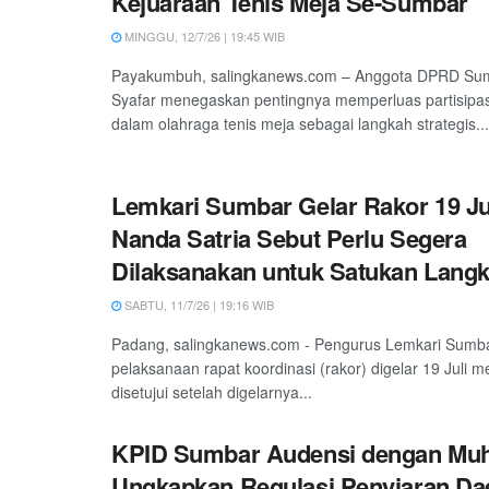
Kejuaraan Tenis Meja Se-Sumbar
MINGGU, 12/7/26 | 19:45 WIB
Payakumbuh, salingkanews.com – Anggota DPRD Sum
Syafar menegaskan pentingnya memperluas partisipa
dalam olahraga tenis meja sebagai langkah strategis...
Lemkari Sumbar Gelar Rakor 19 Juli
Nanda Satria Sebut Perlu Segera
Dilaksanakan untuk Satukan Lang
SABTU, 11/7/26 | 19:16 WIB
Padang, salingkanews.com - Pengurus Lemkari Sumb
pelaksanaan rapat koordinasi (rakor) digelar 19 Juli m
disetujui setelah digelarnya...
KPID Sumbar Audensi dengan Muh
Ungkapkan Regulasi Penyiaran Da