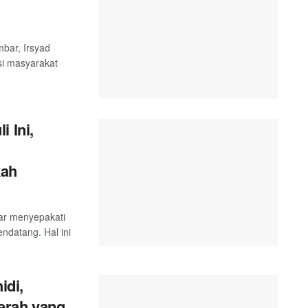
bar, Irsyad
si masyarakat
 Ini,
kah
ar menyepakati
endatang. Hal ini
idi,
erah yang