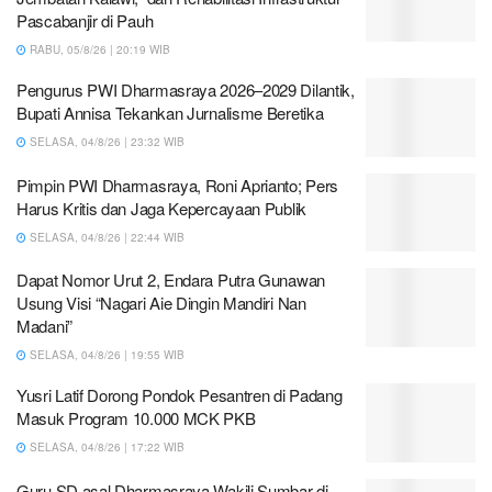
Pascabanjir di Pauh
RABU, 05/8/26 | 20:19 WIB
Pengurus PWI Dharmasraya 2026–2029 Dilantik,
Bupati Annisa Tekankan Jurnalisme Beretika
SELASA, 04/8/26 | 23:32 WIB
Pimpin PWI Dharmasraya, Roni Aprianto; Pers
Harus Kritis dan Jaga Kepercayaan Publik
SELASA, 04/8/26 | 22:44 WIB
Dapat Nomor Urut 2, Endara Putra Gunawan
Usung Visi “Nagari Aie Dingin Mandiri Nan
Madani”
SELASA, 04/8/26 | 19:55 WIB
Yusri Latif Dorong Pondok Pesantren di Padang
Masuk Program 10.000 MCK PKB
SELASA, 04/8/26 | 17:22 WIB
Guru SD asal Dharmasraya Wakili Sumbar di