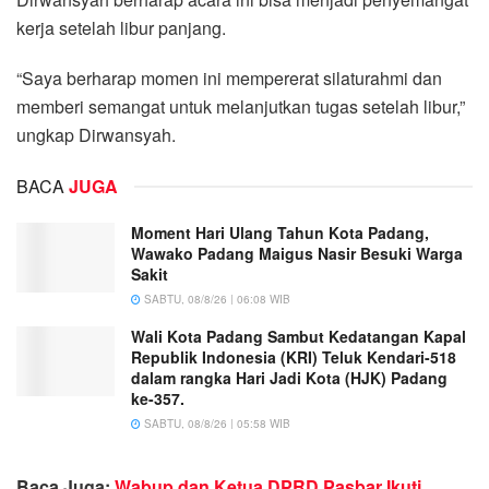
kerja setelah libur panjang.
“Saya berharap momen ini mempererat silaturahmi dan
memberi semangat untuk melanjutkan tugas setelah libur,”
ungkap Dirwansyah.
BACA
JUGA
Moment Hari Ulang Tahun Kota Padang,
Wawako Padang Maigus Nasir Besuki Warga
Sakit
SABTU, 08/8/26 | 06:08 WIB
Wali Kota Padang Sambut Kedatangan Kapal
Republik Indonesia (KRI) Teluk Kendari-518
dalam rangka Hari Jadi Kota (HJK) Padang
ke-357.
SABTU, 08/8/26 | 05:58 WIB
Baca Juga:
Wabup dan Ketua DPRD Pasbar Ikuti