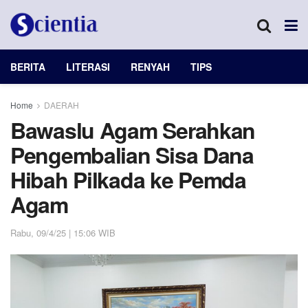
BERITA
LITERASI
RENYAH
TIPS
Home
DAERAH
Bawaslu Agam Serahkan
Pengembalian Sisa Dana
Hibah Pilkada ke Pemda
Agam
Rabu, 09/4/25 | 15:06 WIB