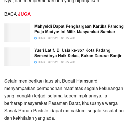
Nya, dan mempermudah doa yang dipanjatkan.
BACA
JUGA
Mahyeldi Dapat Penghargaan Kartika Pamong
Praja Madya: Ini Milik Masyarakat Sumbar
JUMAT, 07/8/26 | 03:15 WIB
Yusri Latif: Di Usia ke-357 Kota Padang
Semestinya Naik Kelas, Bukan Darurat Banjir
JUMAT, 07/8/26 | 00:55 WIB
Selain memberikan tausiah, Bupati Hamsuardi
menyampaikan permohonan maaf atas segala kekurangan
yang mungkin terjadi selama kepemimpinannya. Ia
berharap masyarakat Pasaman Barat, khususnya warga
Sasak Ranah Pasisie, dapat memaklumi segala kesalahan
dan kekhilafan yang ada.