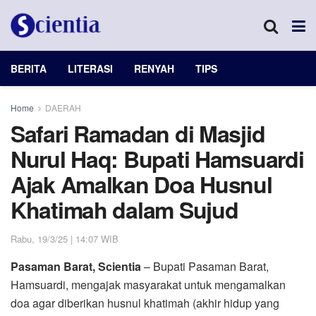
BERITA
LITERASI
RENYAH
TIPS
Home
DAERAH
Safari Ramadan di Masjid
Nurul Haq: Bupati Hamsuardi
Ajak Amalkan Doa Husnul
Khatimah dalam Sujud
Rabu, 19/3/25 | 14:07 WIB
Pasaman Barat, Scientia
– Bupati Pasaman Barat,
Hamsuardi, mengajak masyarakat untuk mengamalkan
doa agar diberikan husnul khatimah (akhir hidup yang