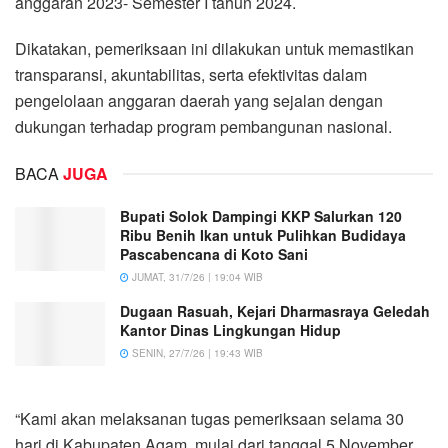
anggaran 2023- Semester I tahun 2024.
Dikatakan, pemeriksaan ini dilakukan untuk memastikan
transparansi, akuntabilitas, serta efektivitas dalam
pengelolaan anggaran daerah yang sejalan dengan
dukungan terhadap program pembangunan nasional.
BACA
JUGA
Bupati Solok Dampingi KKP Salurkan 120
Ribu Benih Ikan untuk Pulihkan Budidaya
Pascabencana di Koto Sani
JUMAT, 31/7/26 | 19:04 WIB
Dugaan Rasuah, Kejari Dharmasraya Geledah
Kantor Dinas Lingkungan Hidup
SENIN, 27/7/26 | 19:43 WIB
“Kami akan melaksanan tugas pemeriksaan selama 30
hari di Kabupaten Agam, mulai dari tanggal 5 November