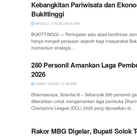
Kebangkitan Pariwisata dan Ekono
Bukittinggi
MINGGU, 07/6/26 | 09:42 WIB
BUKITTINGGI — Peringatan satu abad berdirinya Jam
hanya menjadi perayaan sejarah bagi masyarakat Bukitt
momentum strategis...
280 Personil Amankan Laga Pemb
2026
JUMAT, 05/6/26 | 21:48 WIB
Dharmasraya, Scientia.id – Sebanyak 280 personel g
dikerahkan untuk mengamankan laga pembuka Dhar
Champions League (DCL) 2026 yang dipusatkan di...
Rakor MBG Digelar, Bupati Solok 