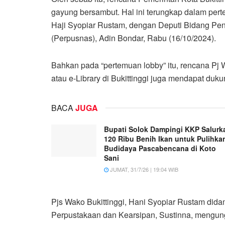
gayung bersambut. Hal ini terungkap dalam pert
Haji Syopiar Rustam, dengan Deputi Bidang P
(Perpusnas), Adin Bondar, Rabu (16/10/2024).
Bahkan pada “pertemuan lobby” itu, rencana Pj
atau e-Library di Bukittinggi juga mendapat duk
BACA
JUGA
Bupati Solok Dampingi KKP Salurk
120 Ribu Benih Ikan untuk Pulihka
Budidaya Pascabencana di Koto
Sani
JUMAT, 31/7/26 | 19:04 WIB
Pjs Wako Bukittinggi, Hani Syopiar Rustam dida
Perpustakaan dan Kearsipan, Sustinna, mengu