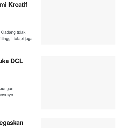
mi Kreatif
 Gadang tidak
inggi, tetapi juga
uka DCL
abungan
masraya
Tegaskan