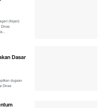
geri (Kejari)
 Dinas
a...
yakan Dasar
mpilkan dugaan
ta Dinas
entum