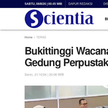
SABTU, 08/8/26 | 00:45 WIB
DAPUR REDAKSI
DI
B
Home
TERAS
Bukittinggi Waca
Gedung Perpustak
Senin, 21/10/24 | 20:06 WIB