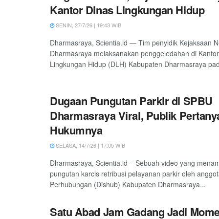
Kantor Dinas Lingkungan Hidup
SENIN, 27/7/26 | 19:43 WIB
Dharmasraya, Scientia.id — Tim penyidik Kejaksaan Ne
Dharmasraya melaksanakan penggeledahan di Kantor
Lingkungan Hidup (DLH) Kabupaten Dharmasraya pad
Dugaan Pungutan Parkir di SPBU
Dharmasraya Viral, Publik Pertan
Hukumnya
SELASA, 14/7/26 | 17:05 WIB
Dharmasraya, Scientia.id – Sebuah video yang mena
pungutan karcis retribusi pelayanan parkir oleh anggo
Perhubungan (Dishub) Kabupaten Dharmasraya...
Satu Abad Jam Gadang Jadi Mom