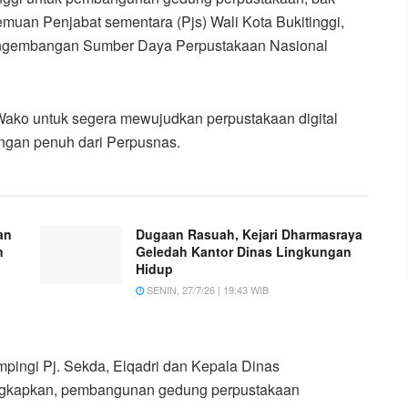
emuan Penjabat sementara (Pjs) Wali Kota Bukitinggi,
engembangan Sumber Daya Perpustakaan Nasional
 Wako untuk segera mewujudkan perpustakaan digital
ungan penuh dari Perpusnas.
an
Dugaan Rasuah, Kejari Dharmasraya
n
Geledah Kantor Dinas Lingkungan
Hidup
SENIN, 27/7/26 | 19:43 WIB
mpingi Pj. Sekda, Elqadri dan Kepala Dinas
ngkapkan, pembangunan gedung perpustakaan