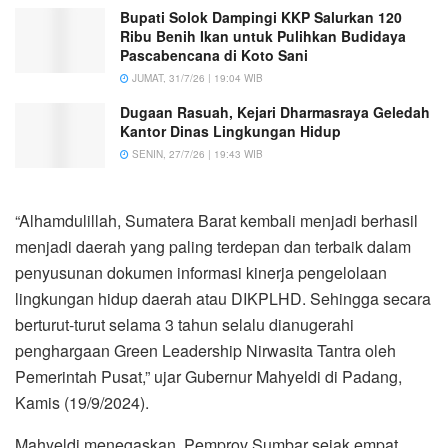
Bupati Solok Dampingi KKP Salurkan 120
Ribu Benih Ikan untuk Pulihkan Budidaya
Pascabencana di Koto Sani
JUMAT, 31/7/26 | 19:04 WIB
Dugaan Rasuah, Kejari Dharmasraya Geledah
Kantor Dinas Lingkungan Hidup
SENIN, 27/7/26 | 19:43 WIB
“Alhamdulillah, Sumatera Barat kembali menjadi berhasil
menjadi daerah yang paling terdepan dan terbaik dalam
penyusunan dokumen informasi kinerja pengelolaan
lingkungan hidup daerah atau DIKPLHD. Sehingga secara
berturut-turut selama 3 tahun selalu dianugerahi
penghargaan Green Leadership Nirwasita Tantra oleh
Pemerintah Pusat,” ujar Gubernur Mahyeldi di Padang,
Kamis (19/9/2024).
Mahyeldi menegaskan, Pemprov Sumbar sejak empat