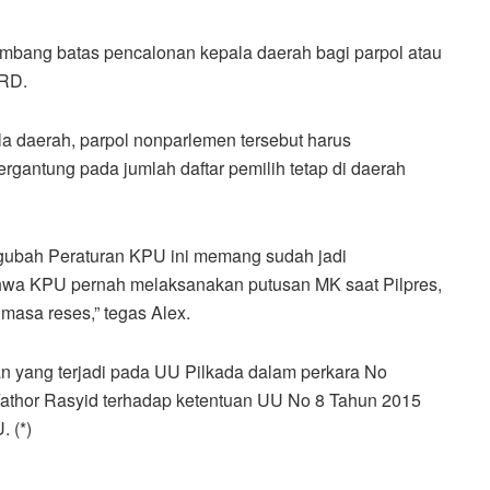
 ambang batas pencalonan kepala daerah bagi parpol atau
PRD.
a daerah, parpol nonparlemen tersebut harus
rgantung pada jumlah daftar pemilih tetap di daerah
gubah Peraturan KPU ini memang sudah jadi
ahwa KPU pernah melaksanakan putusan MK saat Pilpres,
asa reses,” tegas Alex.
an yang terjadi pada UU Pilkada dalam perkara No
Fathor Rasyid terhadap ketentuan UU No 8 Tahun 2015
. (*)