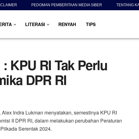
SCLAIMER
PEDOMAN PEMBERITAAN MEDIA SIBER
TENTANG K
ERITA
LITERASI
RENYAH
TIPS
 : KPU RI Tak Perlu
mika DPR RI
, Alex Indra Lukman menyatakan, semestinya KPU RI
Komisi II DPR RI, dalam melakukan perubahan Peraturan
Pilkada Serentak 2024.