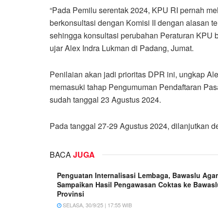
“Pada Pemilu serentak 2024, KPU RI pernah me
berkonsultasi dengan Komisi II dengan alasan t
sehingga konsultasi perubahan Peraturan KPU bi
ujar Alex Indra Lukman di Padang, Jumat.
Penilaian akan jadi prioritas DPR ini, ungkap A
memasuki tahap Pengumuman Pendaftaran Pasang
sudah tanggal 23 Agustus 2024.
Pada tanggal 27-29 Agustus 2024, dilanjutkan 
BACA
JUGA
Penguatan Internalisasi Lembaga, Bawaslu Aga
Sampaikan Hasil Pengawasan Coktas ke Bawasl
Provinsi
SELASA, 30/9/25 | 17:55 WIB