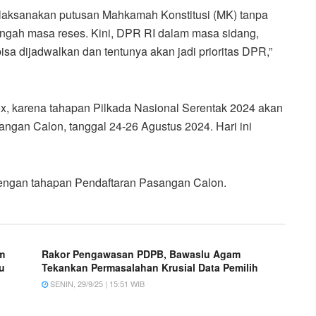
laksanakan putusan Mahkamah Konstitusi (MK) tanpa
engah masa reses. Kini, DPR RI dalam masa sidang,
sa dijadwalkan dan tentunya akan jadi prioritas DPR,”
lex, karena tahapan Pilkada Nasional Serentak 2024 akan
an Calon, tanggal 24-26 Agustus 2024. Hari ini
dengan tahapan Pendaftaran Pasangan Calon.
m
Rakor Pengawasan PDPB, Bawaslu Agam
u
Tekankan Permasalahan Krusial Data Pemilih
SENIN, 29/9/25 | 15:51 WIB