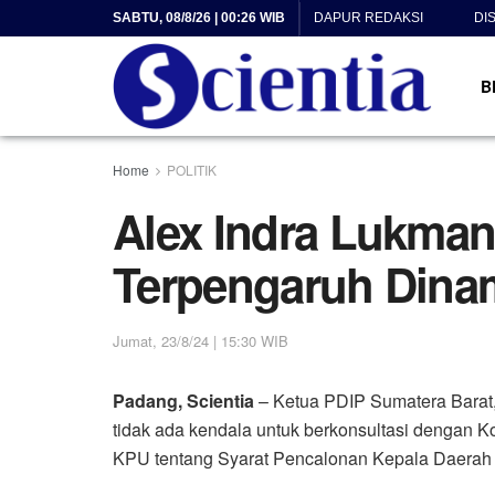
SABTU, 08/8/26 | 00:26 WIB
DAPUR REDAKSI
DI
B
Home
POLITIK
Alex Indra Lukman
Terpengaruh Dina
Jumat, 23/8/24 | 15:30 WIB
Padang, Scientia
– Ketua PDIP Sumatera Barat
tidak ada kendala untuk berkonsultasi dengan 
KPU tentang Syarat Pencalonan Kepala Daerah 