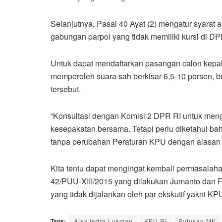
Selanjutnya, Pasal 40 Ayat (2) mengatur syarat
gabungan parpol yang tidak memiliki kursi di D
Untuk dapat mendaftarkan pasangan calon kepal
memperoleh suara sah berkisar 6,5-10 persen, be
tersebut.
“Konsultasi dengan Komisi 2 DPR RI untuk men
kesepakatan bersama. Tetapi perlu diketahui b
tanpa perubahan Peraturan KPU dengan alasan m
Kita tentu dapat mengingat kembali permasalah
42/PUU-XIII/2015 yang dilakukan Jumanto dan 
yang tidak dijalankan oleh par ekskutif yakni KPU
Tags:
Alex Indra Lukman
KPU RI
Putusan MK