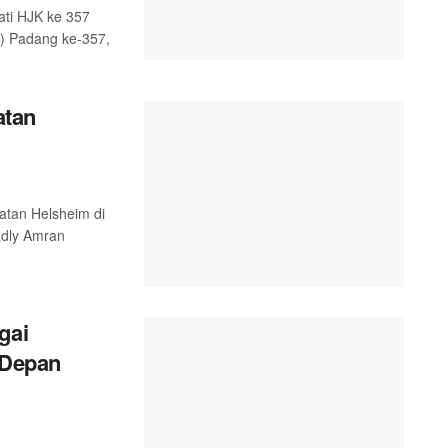
ati HJK ke 357
K) Padang ke-357,
atan
atan Helsheim di
adly Amran
gai
 Depan