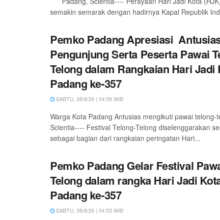
Padang, Scientia---- Perayaan Hari Jadi Kota (HJK
semakin semarak dengan hadirnya Kapal Republik Indo
Pemko Padang Apresiasi Antusia
Pengunjung Serta Peserta Pawai T
Telong dalam Rangkaian Hari Jadi 
Padang ke-357
SABTU, 08/8/26 | 04:59 WIB
Warga Kota Padang Antusias mengikuti pawai telong-
Scientia---- Festival Telong-Telong diselenggarakan s
sebagai bagian dari rangkaian peringatan Hari...
Pemko Padang Gelar Festival Pawa
Telong dalam rangka Hari Jadi Kot
Padang ke-357
SABTU, 08/8/26 | 04:53 WIB