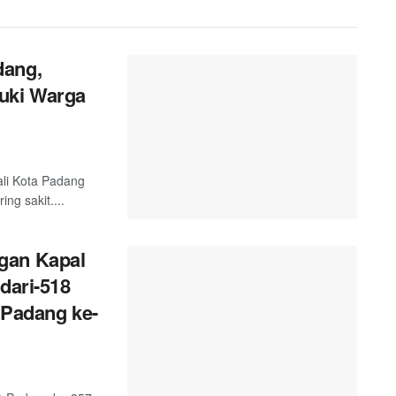
dang,
uki Warga
ali Kota Padang
g sakit....
gan Kapal
dari-518
 Padang ke-