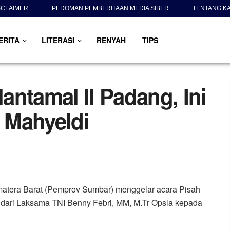
SCLAIMER
PEDOMAN PEMBERITAAN MEDIA SIBER
TENTANG K
ERITA
LITERASI
RENYAH
TIPS
ntamal II Padang, Ini
 Mahyeldi
matera Barat (Pemprov Sumbar) menggelar acara Pisah
 dari Laksama TNI Benny Febri, MM, M.Tr Opsla kepada