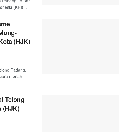
) Padang ke-357
nesia (KRI)...
sme
elong-
Kota (HJK)
telong Padang,
ecara meriah
i Telong-
a (HJK)