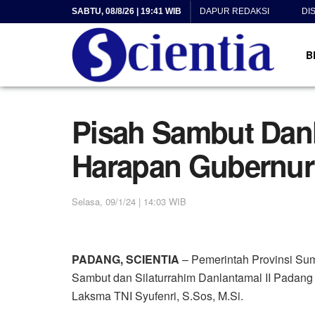
SABTU, 08/8/26 | 19:41 WIB
DAPUR REDAKSI
DI
B
Pisah Sambut Danla
Harapan Gubernur
Selasa, 09/1/24 | 14:03 WIB
PADANG, SCIENTIA
– Pemerintah Provinsi Su
Sambut dan Silaturrahim Danlantamal II Padang
Laksma TNI Syufenri, S.Sos, M.Si.