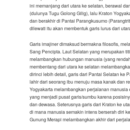
ini memanjang dari utara ke selatan, berawal da
(dulunya Tugu Golong Gilig), lalu Kraton Yogy
dan berakhir di Pantai Parangkusumo (Parangtritis)
dilewati itu akan membentuk garis lurus dari ut
Garis imajiner dimaksud bermakna filosofis, 
Sang Pencipta. Laut Selatan yang merupakan titi
melambangkan hubungan manusia (yang rendah) 
membentang dari utara ke selatan melambangka
dirinci lebih detail, garis dari Pantai Selata
lahir dari seorang ibu menuju masa kanak dan r
Yogyakarta melambangkan perjalanan manusia d
yang menjadi pusat garis/sumbu karena posisi
dan dewasa. Seterusnya garis dari Kraton ke u
di mana manusia semakin intens berserah diri k
Gunung Merapi melambangkan akhir dari perja