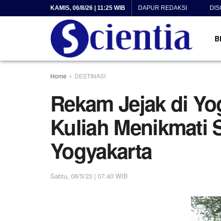
KAMIS, 06/8/26 | 11:25 WIB
DAPUR REDAKSI
DIS
B
Home
DESTINASI
Rekam Jejak di Yo
Kuliah Menikmati 
Yogyakarta
Sabtu, 06/5/23 | 07:40 WIB