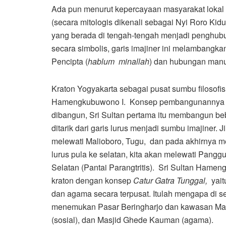
Ada pun menurut kepercayaan masyarakat lokal
(secara mitologis dikenali sebagai Nyi Roro Ki
yang berada di tengah-tengah menjadi penghub
secara simbolis, garis imajiner ini melamban
Pencipta (
hablum minallah
) dan hubungan man
Kraton Yogyakarta sebagai pusat sumbu filosofi
Hamengkubuwono I. Konsep pembangunannya diranc
dibangun, Sri Sultan pertama itu membangun bebe
ditarik dari garis lurus menjadi sumbu imajiner. Ji
melewati Malioboro, Tugu, dan pada akhirnya men
lurus pula ke selatan, kita akan melewati Pangg
Selatan (Pantai Parangtritis). Sri Sultan Hame
kraton dengan konsep
Catur Gatra Tunggal,
yai
dan agama secara terpusat. Itulah mengapa di se
menemukan Pasar Beringharjo dan kawasan Malio
(sosial), dan Masjid Ghede Kauman (agama).