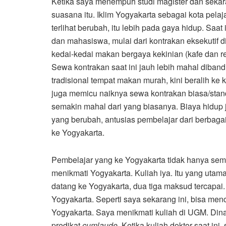
Ketika saya menempuh studi magister dan sekar
suasana itu. Iklim Yogyakarta sebagai kota pelaj
terlihat berubah, itu lebih pada gaya hidup. Saat
dan mahasiswa, mulai dari kontrakan eksekutif 
kedai-kedai makan bergaya kekinian (kafe dan 
Sewa kontrakan saat ini jauh lebih mahal diban
tradisional tempat makan murah, kini beralih ke
juga memicu naiknya sewa kontrakan biasa/stand
semakin mahal dari yang biasanya. Biaya hidup 
yang berubah, antusias pembelajar dari berbagai
ke Yogyakarta.
Pembelajar yang ke Yogyakarta tidak hanya sema
menikmati Yogyakarta. Kuliah iya. Itu yang utama
datang ke Yogyakarta, dua tiga maksud tercapai.
Yogyakarta. Seperti saya sekarang ini, bisa men
Yogyakarta. Saya menikmati kuliah di UGM. Din
predikat
cumlaude.
Ketika kuliah doktor saat ini