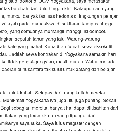
ang studi doktor di UGM Yogyakarta, saya merasakan
ar tak berubah dari dulu hingga kini. Kalaupun ada yang
 ini, muncul banyak fasilitas hedonis di lingkungan pelajar
di wilayah padat mahasiswa di sekitaran kampus hingga
resto) yang semuanya memangil-manggil isi dompet.
dingkan sepuluh tahun yang lalu. Warung-warung
 kafe-kafe yang mahal. Kehadiran rumah sewa eksekutif
ar. Jadilah sewa kontrakan di Yogyakarta semakin hari
jika tidak gengsi-gengsian, masih murah. Walaupun ada
 daerah di nusantara tak surut untuk datang dan belajar
ta untuk kuliah. Selepas dari ruang kuliah mereka
. Menikmati Yogyakarta iya juga. Itu juga penting. Sekali
 Bagi sebagian mereka, banyak hal dapat dikisahkan dari
ceritakan yang terserak dan yang dipungut dari
amikanya saya suka. Saya lulus magister dengan
, saya juga menikmatinya. Selain di dunia akademik itu,