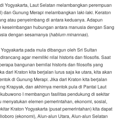
 di Yogyakarta, Laut Selatan melambangkan perempuan
dul) dan Gunung Merapi melambangkan laki-laki. Keraton
ung atau penyeimbang di antara keduanya. Adapun
gkan keseimbangan hubungan antara manusia dengan Sang
usia dengan sesamanya (
hablum minannas
).
s Yogyakarta pada mula dibangun oleh Sri Sultan
ang agar memiliki nilai historis dan filosofis. Saat
rapa bangunan bernilai historis dan filosofis yang
ka dari Kraton kita berjalan lurus saja ke utara, kita akan
tok di Gunung Merapi. Jika dari Kraton kita berjalan
ung Krapyak, dan akhirnya mentok pula di Pantai Laut
ngkubuwono I membangun fasilitas pendukung di sekitar
tu menyatukan elemen pemerintahan, ekonomi, sosial,
kitar Kraton Yogyakarta (pusat pemerintahan) kita dapat
boro (ekonomi), Alun-alun Utara, Alun-alun Selatan