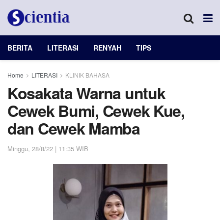
BERITA
LITERASI
RENYAH
TIPS
Home
LITERASI
KLINIK BAHASA
Kosakata Warna untuk
Cewek Bumi, Cewek Kue,
dan Cewek Mamba
Minggu, 28/8/22 | 11:35 WIB