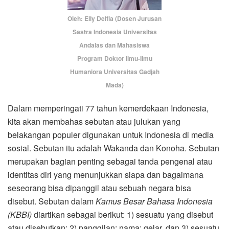
Oleh: Elly Delfia (Dosen Jurusan
Sastra Indonesia Universitas
Andalas dan Mahasiswa
Program Doktor Ilmu-Ilmu
Humaniora Universitas Gadjah
Mada)
Dalam memperingati 77 tahun kemerdekaan Indonesia,
kita akan membahas sebutan atau julukan yang
belakangan populer digunakan untuk Indonesia di media
sosial. Sebutan itu adalah Wakanda dan Konoha. Sebutan
merupakan bagian penting sebagai tanda pengenal atau
identitas diri yang menunjukkan siapa dan bagaimana
seseorang bisa dipanggil atau sebuah negara bisa
disebut. Sebutan dalam
Kamus Besar Bahasa Indonesia
(KBBI)
diartikan sebagai berikut: 1)
sesuatu yang disebut
atau disebutkan; 2) panggilan; nama; gelar,
dan
3)
sesuatu