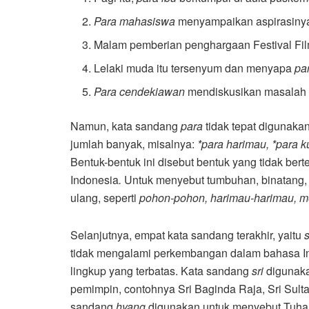
Para mahasiswa
menyampaikan aspirasinya
Malam pemberian penghargaan Festival Film
Lelaki muda itu tersenyum dan menyapa
par
Para cendekiawan
mendiskusikan masalah
Namun, kata sandang
para
tidak tepat digunaka
jumlah banyak, misalnya:
*para harimau, *para k
Bentuk-bentuk ini disebut bentuk yang tidak ber
Indonesia
.
Untuk menyebut tumbuhan, binatang,
ulang, seperti
pohon-pohon, harimau-harimau, m
Selanjutnya, empat kata sandang terakhir, yaitu
s
tidak mengalami perkembangan dalam bahasa I
lingkup yang terbatas. Kata sandang
sri
digunaka
pemimpin, contohnya Sri Baginda Raja, Sri Sul
sandang
hyang
digunakan untuk menyebut Tuha