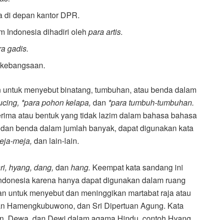
 di depan kantor DPR.
 Indonesia dihadiri oleh
para artis.
a gadis.
 kebangsaan.
n untuk menyebut binatang, tumbuhan, atau benda dalam
ucing, *para pohon kelapa,
dan
*para tumbuh-tumbuhan.
terima atau bentuk yang tidak lazim dalam bahasa bahasa
 dan benda dalam jumlah banyak, dapat digunakan kata
eja-meja,
dan lain-lain.
ri, hyang, dang,
dan
hang.
Keempat kata sandang ini
ndonesia karena hanya dapat digunakan dalam ruang
n untuk menyebut dan meninggikan martabat raja atau
tan Hamengkubuwono, dan Sri Dipertuan Agung. Kata
n, Dewa, dan Dewi dalam agama Hindu, contoh Hyang