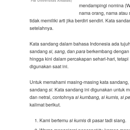
FIB Universitas Andalas)
mendampingi nomina (Wi
nama orang, nama atau 
tidak memiliki arti jika berdiri sendiri. Kata sa
setelahnya.
Kata sandang dalam bahasa Indonesia ada tujuh
sandang
si, sang,
dan
para
berkembang dengan b
hingga kini dalam percakapan sehari-hari, tetap
digunakan saat ini.
Untuk memahami masing-masing kata sandang, mar
sandang
si.
Kata sandang ini digunakan untuk 
dan netral, contohnya
si kumbang,
si kumis, si p
kalimat berikut.
Kami bertemu
si kumis
di pasar tadi siang.