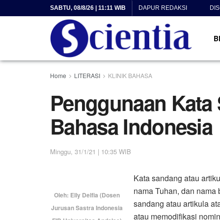
SABTU, 08/8/26 | 11:11 WIB
DAPUR REDAKSI
DI
B
Home
LITERASI
KLINIK BAHASA
Penggunaan Kata
Bahasa Indonesia
Minggu, 31/1/21 | 10:35 WIB
Kata sandang atau artik
nama Tuhan, dan nama b
Oleh: Elly Delfia (Dosen
sandang atau artikula a
Jurusan Sastra Indonesia
atau memodifikasi nomina