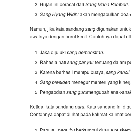
Hujan ini berasal dari
Sang Maha Pemberi.
Sang Hyang Widhi
akan mengabulkan doa-d
Namun, jika kata sandang
sang
digunakan untuk
awalnya dengan huruf kecil. Contohnya dapat dili
Jaka dijuluki s
ang demonstran.
Rahasia hati
sang panyair
tertuang dalam pu
Karena berhasil menipu buaya,
sang kancil
Sang presiden
menegur menteri yang kiner
Pengabdian
sang guru
mengubah anak-anak 
Ketiga, kata sandang
para
. Kata sandang ini di
Contohnya dapat dilihat pada kalimat-kalimat ber
Pagi itu,
para ibu
berkumpul di aula puskem