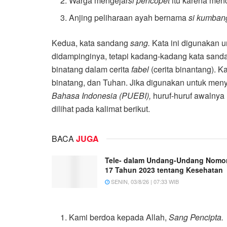
Warga mengejar
si pencopet
itu karena menc
Anjing peliharaan ayah bernama
si kumban
Kedua, kata sandang
sang.
Kata ini digunakan 
didampinginya, tetapi kadang-kadang kata sanda
binatang dalam cerita
fabel
(cerita binantang). K
binatang, dan Tuhan. Jika digunakan untuk me
Bahasa Indonesia (PUEBI),
huruf-huruf awalnya 
dilihat pada kalimat berikut.
BACA
JUGA
Tele- dalam Undang-Undang Nomo
17 Tahun 2023 tentang Kesehatan
SENIN, 03/8/26 | 07:33 WIB
Kami berdoa kepada Allah,
Sang Pencipta.