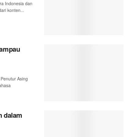
tra Indonesia dan
ari konten...
 Lampau
 Penutur Asing
Bahasa
ah dalam