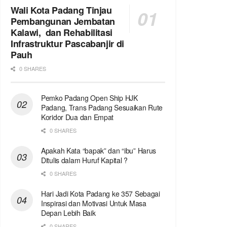
Wali Kota Padang Tinjau
Pembangunan Jembatan
Kalawi, dan Rehabilitasi
Infrastruktur Pascabanjir di
Pauh
0 SHARES
Pemko Padang Open Ship HJK
Padang, Trans Padang Sesuaikan Rute
Koridor Dua dan Empat
0 SHARES
Apakah Kata “bapak” dan “ibu” Harus
Ditulis dalam Huruf Kapital ?
0 SHARES
Hari Jadi Kota Padang ke 357 Sebagai
Inspirasi dan Motivasi Untuk Masa
Depan Lebih Baik
0 SHARES