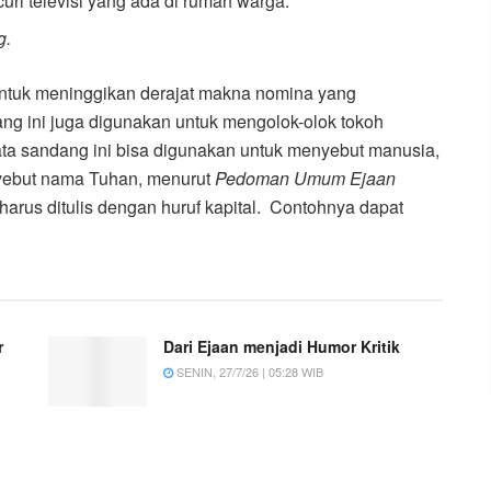
uri televisi yang ada di rumah warga.
g.
untuk meninggikan derajat makna nomina yang
ng ini juga digunakan untuk mengolok-olok tokoh
ata sandang ini
bisa
digunakan untuk menyebut manusia,
nyebut nama Tuhan, menurut
Pedoman Umum Ejaan
harus ditulis dengan huruf kapital. Contohnya dapat
r
Dari Ejaan menjadi Humor Kritik
SENIN, 27/7/26 | 05:28 WIB