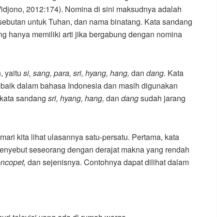
djono, 2012:174). Nomina di sini maksudnya adalah
sebutan untuk Tuhan, dan nama binatang. Kata sandang
ndang hanya memiliki arti jika bergabung dengan nomina
, yaitu
si, sang, para, sri, hyang, hang,
dan
dang.
Kata
aik dalam bahasa Indonesia dan masih digunakan
i kata sandang
sri, hyang, hang,
dan
dang
sudah jarang
i kita lihat ulasannya satu-persatu. Pertama, kata
menyebut seseorang dengan derajat makna yang rendah
encopet,
dan sejenisnya. Contohnya dapat dilihat dalam