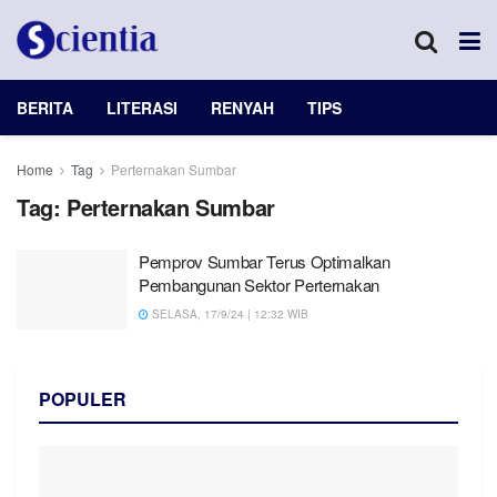
BERITA
LITERASI
RENYAH
TIPS
Home
Tag
Perternakan Sumbar
Tag:
Perternakan Sumbar
Pemprov Sumbar Terus Optimalkan
Pembangunan Sektor Perternakan
SELASA, 17/9/24 | 12:32 WIB
POPULER