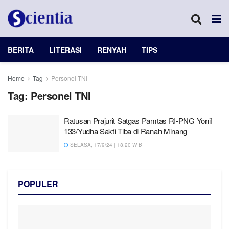
BERITA
LITERASI
RENYAH
TIPS
Home
Tag
Personel TNI
Tag:
Personel TNI
Ratusan Prajurit Satgas Pamtas RI-PNG Yonif
133/Yudha Sakti Tiba di Ranah Minang
SELASA, 17/9/24 | 18:20 WIB
POPULER