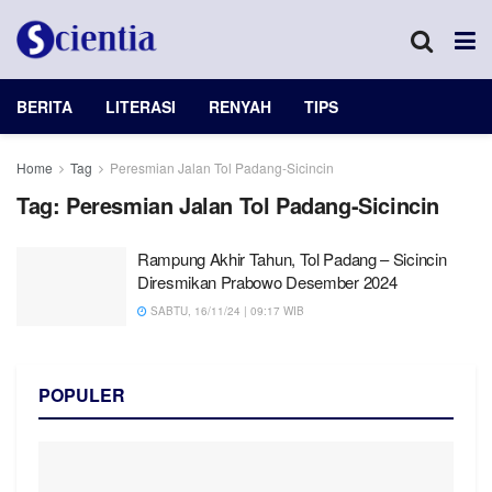
BERITA
LITERASI
RENYAH
TIPS
Home
Tag
Peresmian Jalan Tol Padang-Sicincin
Tag:
Peresmian Jalan Tol Padang-Sicincin
Rampung Akhir Tahun, Tol Padang – Sicincin
Diresmikan Prabowo Desember 2024
SABTU, 16/11/24 | 09:17 WIB
POPULER