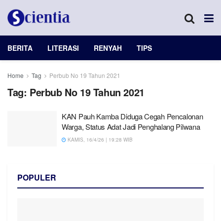
BERITA
LITERASI
RENYAH
TIPS
Home
Tag
Perbub No 19 Tahun 2021
Tag:
Perbub No 19 Tahun 2021
KAN Pauh Kamba Diduga Cegah Pencalonan
Warga, Status Adat Jadi Penghalang Pilwana
KAMIS, 16/4/26 | 19:28 WIB
POPULER