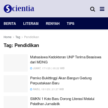
BERITA
LITERASI
RENYAH
TIPS
Home
Tag
Pendidikan
Tag:
Pendidikan
Mahasiswa Kedokteran UNP Terima Beasiswa
dari MDNG
JUMAT, 17/1/25 | 05:22 WIB
Pemko Bukittinggi Akan Bangun Gedung
Perpustakaan Baru
RABU, 15/1/25 | 21:27 WIB
SMKN 1 Koto Baru Dorong Literasi Melalui
Pelatihan Jurnalistik