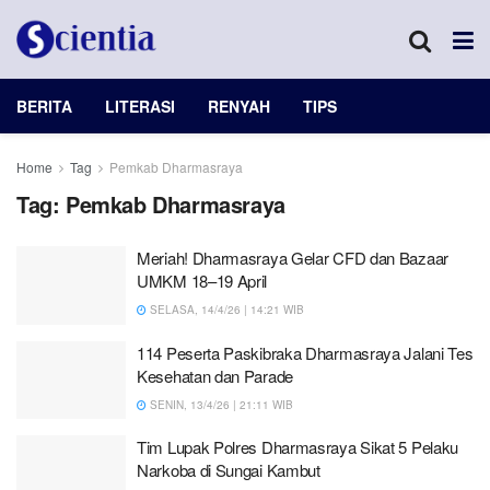
BERITA
LITERASI
RENYAH
TIPS
Home
Tag
Pemkab Dharmasraya
Tag:
Pemkab Dharmasraya
Meriah! Dharmasraya Gelar CFD dan Bazaar
UMKM 18–19 April
SELASA, 14/4/26 | 14:21 WIB
114 Peserta Paskibraka Dharmasraya Jalani Tes
Kesehatan dan Parade
SENIN, 13/4/26 | 21:11 WIB
Tim Lupak Polres Dharmasraya Sikat 5 Pelaku
Narkoba di Sungai Kambut