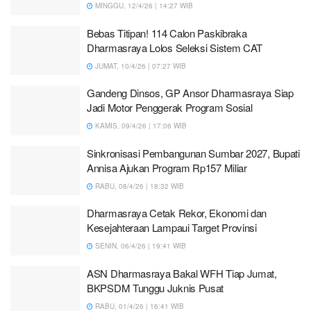
MINGGU, 12/4/26 | 14:27 WIB
Bebas Titipan! 114 Calon Paskibraka
Dharmasraya Lolos Seleksi Sistem CAT
JUMAT, 10/4/26 | 07:27 WIB
Gandeng Dinsos, GP Ansor Dharmasraya Siap
Jadi Motor Penggerak Program Sosial
KAMIS, 09/4/26 | 17:06 WIB
Sinkronisasi Pembangunan Sumbar 2027, Bupati
Annisa Ajukan Program Rp157 Miliar
RABU, 08/4/26 | 18:32 WIB
Dharmasraya Cetak Rekor, Ekonomi dan
Kesejahteraan Lampaui Target Provinsi
SENIN, 06/4/26 | 19:41 WIB
ASN Dharmasraya Bakal WFH Tiap Jumat,
BKPSDM Tunggu Juknis Pusat
RABU, 01/4/26 | 16:41 WIB