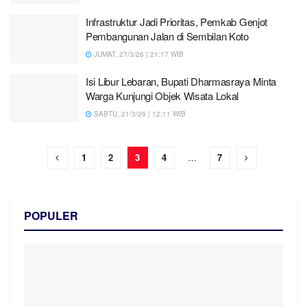
Infrastruktur Jadi Prioritas, Pemkab Genjot
Pembangunan Jalan di Sembilan Koto
JUMAT, 27/3/26 | 21:17 WIB
Isi Libur Lebaran, Bupati Dharmasraya Minta
Warga Kunjungi Objek Wisata Lokal
SABTU, 21/3/26 | 12:11 WIB
1
2
3
4
…
7
POPULER