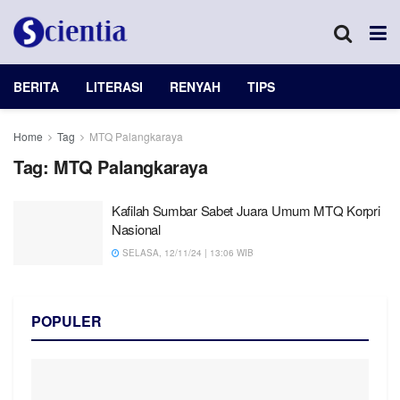
BERITA
LITERASI
RENYAH
TIPS
Home
Tag
MTQ Palangkaraya
Tag:
MTQ Palangkaraya
Kafilah Sumbar Sabet Juara Umum MTQ Korpri
Nasional
SELASA, 12/11/24 | 13:06 WIB
POPULER