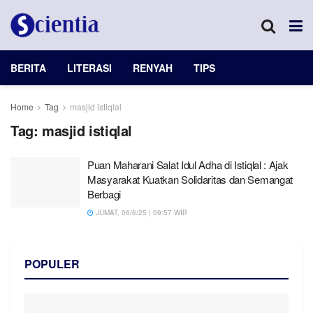
BERITA
LITERASI
RENYAH
TIPS
Home
Tag
masjid istiqlal
Tag:
masjid istiqlal
Puan Maharani Salat Idul Adha di Istiqlal : Ajak
Masyarakat Kuatkan Solidaritas dan Semangat
Berbagi
JUMAT, 06/6/25 | 09:57 WIB
POPULER