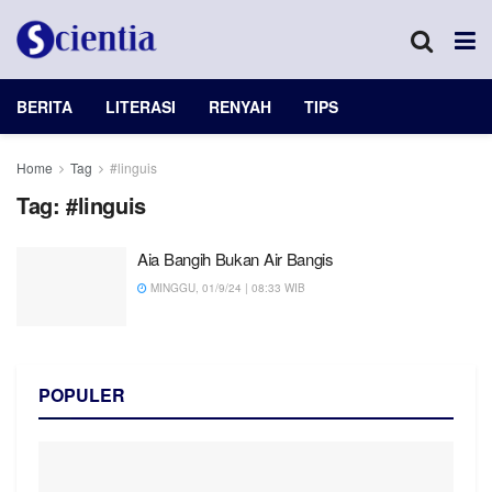
BERITA
LITERASI
RENYAH
TIPS
Home
Tag
#linguis
Tag:
#linguis
Aia Bangih Bukan Air Bangis
MINGGU, 01/9/24 | 08:33 WIB
POPULER