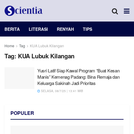
BERITA
LITERASI
RENYAH
TIPS
Home
Tag
KUA Lubuk Kilangan
Tag:
KUA Lubuk Kilangan
Yusri Latif Siap Kawal Program “Buat Kesan
Manis” Kemenag Padang: Bina Remaja dan
Keluarga Sakinah Jadi Prioritas
SELASA, 08/7/25 | 13:41 WIB
POPULER