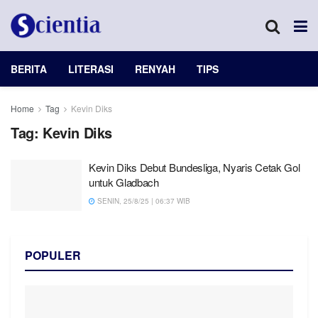
BERITA
LITERASI
RENYAH
TIPS
Home
Tag
Kevin Diks
Tag:
Kevin Diks
Kevin Diks Debut Bundesliga, Nyaris Cetak Gol
untuk Gladbach
SENIN, 25/8/25 | 06:37 WIB
POPULER