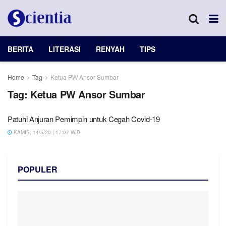
BERITA
LITERASI
RENYAH
TIPS
Home
Tag
Ketua PW Ansor Sumbar
Tag:
Ketua PW Ansor Sumbar
Patuhi Anjuran Pemimpin untuk Cegah Covid-19
KAMIS, 14/5/20 | 17:07 WIB
POPULER