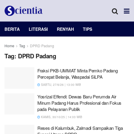
BERITA
LITERASI
RENYAH
TIPS
Home
Tag
DPRD Padang
Tag:
DPRD Padang
Fraksi PKB-UMMAT Minta Pemko Padang
Percepat Belanja, Waspadai SiLPA
SABTU, 27/6/26 | 13:00 WIB
Yosrizal Effendi: Dewas Baru Perumda Air
Minum Padang Harus Profesional dan Fokus
pada Pelayanan Publik
KAMIS, 30/10/25 | 14:03 WIB
Reses di Kalumbuk, Zalmadi Sampaikan Tiga