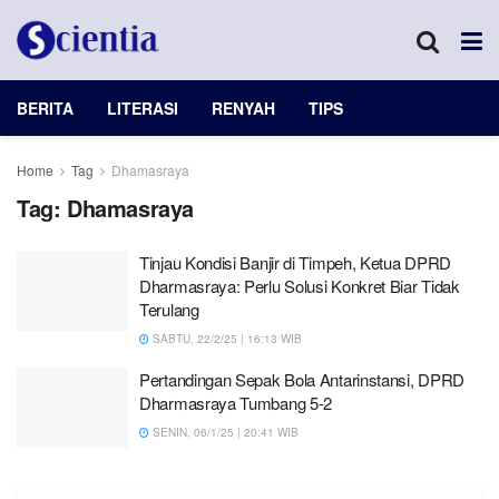
BERITA
LITERASI
RENYAH
TIPS
Home
Tag
Dhamasraya
Tag:
Dhamasraya
Tinjau Kondisi Banjir di Timpeh, Ketua DPRD
Dharmasraya: Perlu Solusi Konkret Biar Tidak
Terulang
SABTU, 22/2/25 | 16:13 WIB
Pertandingan Sepak Bola Antarinstansi, DPRD
Dharmasraya Tumbang 5-2
SENIN, 06/1/25 | 20:41 WIB