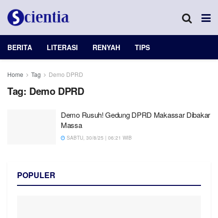
BERITA
LITERASI
RENYAH
TIPS
Home
Tag
Demo DPRD
Tag:
Demo DPRD
Demo Rusuh! Gedung DPRD Makassar Dibakar
Massa
SABTU, 30/8/25 | 06:21 WIB
POPULER