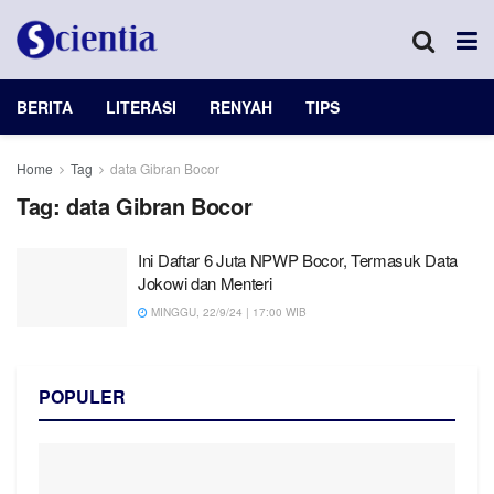
BERITA
LITERASI
RENYAH
TIPS
Home
Tag
data Gibran Bocor
Tag:
data Gibran Bocor
Ini Daftar 6 Juta NPWP Bocor, Termasuk Data
Jokowi dan Menteri
MINGGU, 22/9/24 | 17:00 WIB
POPULER