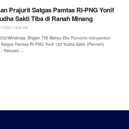
an Prajurit Satgas Pamtas RI-PNG Yonif
udha Sakti Tiba di Ranah Minang
17/9/24 | 18:20 WIB
032/Wirabraja, Brigjen TNI Wahyu Eko Purnomo menyambut
 Satgas Pamtas RI-PNG Yonif 133 Yudha Sakti. (Penrem)
 Ratusan ...