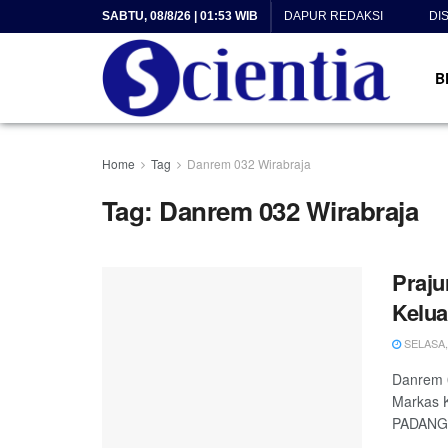
SABTU, 08/8/26 | 01:53 WIB
DAPUR REDAKSI
DI
B
Home
Tag
Danrem 032 Wirabraja
Tag:
Danrem 032 Wirabraja
Praju
Kelua
SELASA, 
Danrem 0
Markas K
PADANG, S