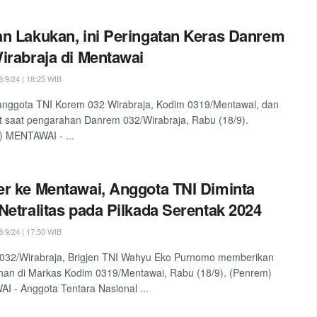
n Lakukan, ini Peringatan Keras Danrem
irabraja di Mentawai
/9/24 | 18:25 WIB
anggota TNI Korem 032 Wirabraja, Kodim 0319/Mentawai, dan
it saat pengarahan Danrem 032/Wirabraja, Rabu (18/9).
 MENTAWAI - ...
r ke Mentawai, Anggota TNI Diminta
Netralitas pada Pilkada Serentak 2024
/9/24 | 17:50 WIB
032/Wirabraja, Brigjen TNI Wahyu Eko Purnomo memberikan
an di Markas Kodim 0319/Mentawai, Rabu (18/9). (Penrem)
 - Anggota Tentara Nasional ...