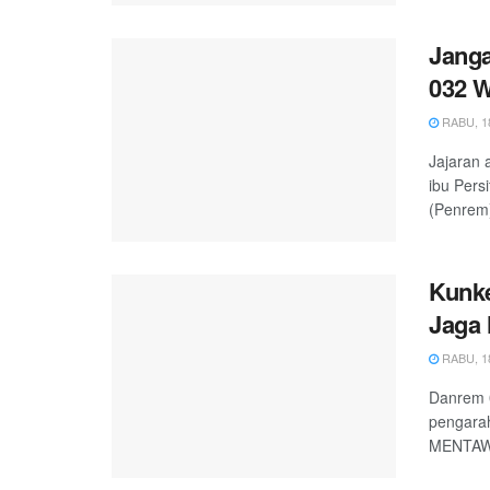
Janga
032 W
RABU, 18
Jajaran 
ibu Pers
(Penrem)
Kunke
Jaga 
RABU, 18
Danrem 
pengarah
MENTAWAI