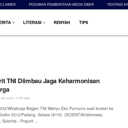
SCLAIMER
PEDOMAN PEMBERITAAN MEDIA SIBER
TENTANG K
ERITA
LITERASI
RENYAH
TIPS
rit TNI Diimbau Jaga Keharmonisan
rga
08/10/24 | 17:57 WIB
32/Wirabraja Brigjen TNI Wahyu Eko Purnomo saat kunker ke
odim 0312/Padang, Selasa (8/10). (SCIENTIA/Istimewa)
cientia - Prajurit ...