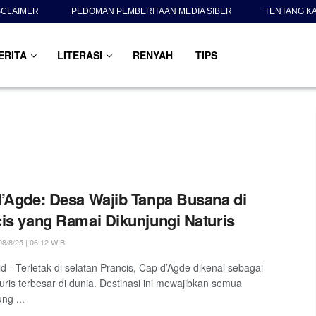
SCLAIMER
PEDOMAN PEMBERITAAN MEDIA SIBER
TENTANG K
ERITA
LITERASI
RENYAH
TIPS
’Agde: Desa Wajib Tanpa Busana di
is yang Ramai Dikunjungi Naturis
8/8/25 | 06:12 WIB
id - Terletak di selatan Prancis, Cap d’Agde dikenal sebagai
uris terbesar di dunia. Destinasi ini mewajibkan semua
ng ...