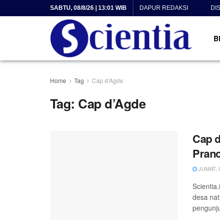
SABTU, 08/8/26 | 13:01 WIB
DAPUR REDAKSI
DI
B
Home
Tag
Cap d’Agde
Tag:
Cap d’Agde
Cap d
Pranc
JUMAT, 0
Scientia.
desa nat
pengunju