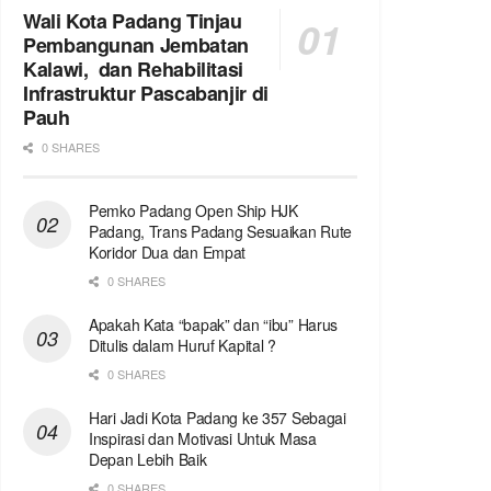
Wali Kota Padang Tinjau
Pembangunan Jembatan
Kalawi, dan Rehabilitasi
Infrastruktur Pascabanjir di
Pauh
0 SHARES
Pemko Padang Open Ship HJK
Padang, Trans Padang Sesuaikan Rute
Koridor Dua dan Empat
0 SHARES
Apakah Kata “bapak” dan “ibu” Harus
Ditulis dalam Huruf Kapital ?
0 SHARES
Hari Jadi Kota Padang ke 357 Sebagai
Inspirasi dan Motivasi Untuk Masa
Depan Lebih Baik
0 SHARES