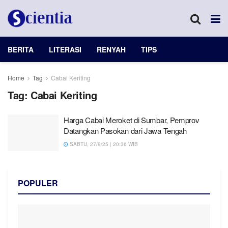
BERITA
LITERASI
RENYAH
TIPS
Home
Tag
Cabai Keriting
Tag:
Cabai Keriting
Harga Cabai Meroket di Sumbar, Pemprov
Datangkan Pasokan dari Jawa Tengah
SABTU, 27/9/25 | 20:36 WIB
POPULER