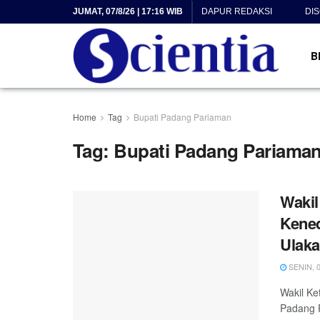
JUMAT, 07/8/26 | 17:16 WIB
DAPUR REDAKSI
DI
B
Home
Tag
Bupati Padang Pariaman
Tag:
Bupati Padang Pariama
Waki
Kened
Ulak
SENIN, 0
Wakil Ke
Padang P