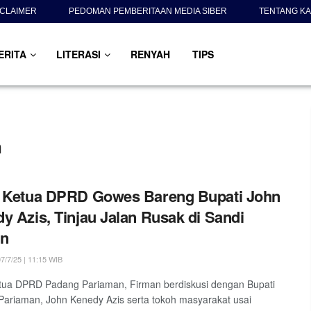
SCLAIMER
PEDOMAN PEMBERITAAN MEDIA SIBER
TENTANG KA
ERITA
LITERASI
RENYAH
TIPS
n
l Ketua DPRD Gowes Bareng Bupati John
y Azis, Tinjau Jalan Rusak di Sandi
an
7/7/25 | 11:15 WIB
tua DPRD Padang Pariaman, Firman berdiskusi dengan Bupati
ariaman, John Kenedy Azis serta tokoh masyarakat usai