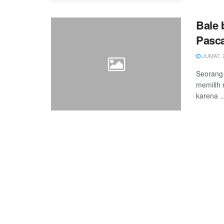
Bale 
Pasc
JUMAT, 2
Seorang 
memilih 
karena ..