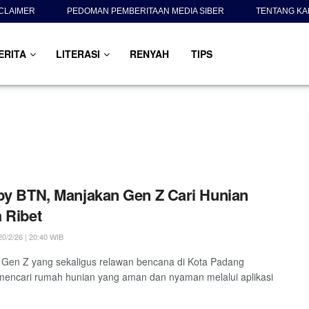
CLAIMER
PEDOMAN PEMBERITAAN MEDIA SIBER
TENTANG KA
ERITA
LITERASI
RENYAH
TIPS
by BTN, Manjakan Gen Z Cari Hunian
 Ribet
0/2/26 | 20:40 WIB
Gen Z yang sekaligus relawan bencana di Kota Padang
encari rumah hunian yang aman dan nyaman melalui aplikasi