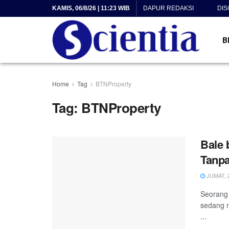
KAMIS, 06/8/26 | 11:23 WIB
DAPUR REDAKSI
DIS
B
Home
Tag
BTNProperty
Tag:
BTNProperty
Bale 
Tanpa
JUMAT, 2
Seorang 
sedang m
...