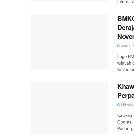
Internas
BMKG:
Deraj
Nove
KAMIS, 3
Logo BM
wilayah 
November
Khawa
Perpa
SELASA, 
Kalaksa 
Operasi 
Padang, 