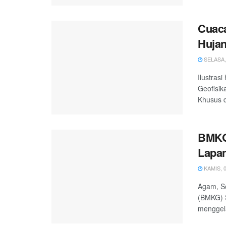
Cuaca
Hujan
SELASA, 
Ilustras
Geofisi
Khusus d
BMKG
Lapan
KAMIS, 0
Agam, Sc
(BMKG) 
menggela