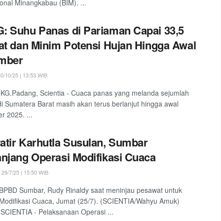
ional Minangkabau (BIM). ...
 Suhu Panas di Pariaman Capai 33,5
at dan Minim Potensi Hujan Hingga Awal
mber
0/10/25 | 13:53 WIB
KG.Padang, Scientia - Cuaca panas yang melanda sejumlah
di Sumatera Barat masih akan terus berlanjut hingga awal
 2025. ...
tir Karhutla Susulan, Sumbar
njang Operasi Modifikasi Cuaca
29/7/25 | 15:50 WIB
BPBD Sumbar, Rudy Rinaldy saat meninjau pesawat untuk
Modifikasi Cuaca, Jumat (25/7). (SCIENTIA/Wahyu Amuk)
SCIENTIA - Pelaksanaan Operasi ...