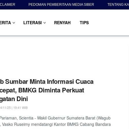
SCLAIMER
PEDOMAN PEMBERITAAN MEDIA SIBER
TENTANG KA
ERITA
LITERASI
RENYAH
TIPS
b Sumbar Minta Informasi Cuaca
cepat, BMKG Diminta Perkuat
gatan Dini
4/11/25 | 19:41 WIB
ariaman, Scientia - Wakil Gubernur Sumatera Barat (Wagub
, Vasko Ruseimy mendatangi Kantor BMKG Cabang Bandara