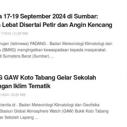
 17-19 September 2024 di Sumbar:
 Lebat Disertai Petir dan Angin Kencang
17/9/24 | 21:25 WIB
i hujan (Istimewa) PADANG - Badan Meteorologi Klimatologi dan
ka (BMKG) mengingatkan kewaspadaan kepada masyarakat.
i Sumatera Barat (Sumbar) ...
 GAW Koto Tabang Gelar Sekolah
gan Iklim Tematik
1/8/24 | 20:24 WIB
ientia.id - Badan Meteorologi Klimatologi dan Geofisika
Stasiun Global Atmosphere Watch (GAW) Bukik Koto Tabang
r Sekolah Lapang ...