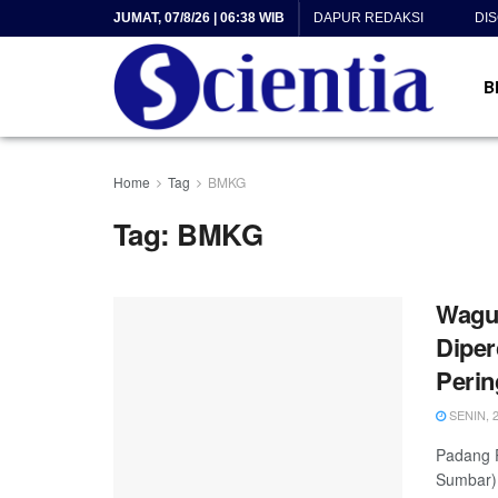
JUMAT, 07/8/26 | 06:38 WIB
DAPUR REDAKSI
DI
B
Home
Tag
BMKG
Tag:
BMKG
Wagu
Diper
Perin
SENIN, 2
Padang P
Sumbar)