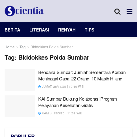
BERITA
LITERASI
RENYAH
TIPS
Home
Tag
Biddokkes Polda Sumbar
Tag:
Biddokkes Polda Sumbar
Bencana Sumbar: Jumlah Sementara Korban
Meninggal Capai 22 Orang, 10 Masih Hilang
JUMAT, 28/11/25 | 10:46 WIB
KAI Sumbar Dukung Kolaborasi Program
Pelayanan Kesehatan Gratis
KAMIS, 13/3/25 | 11:02 WIB
POPULER