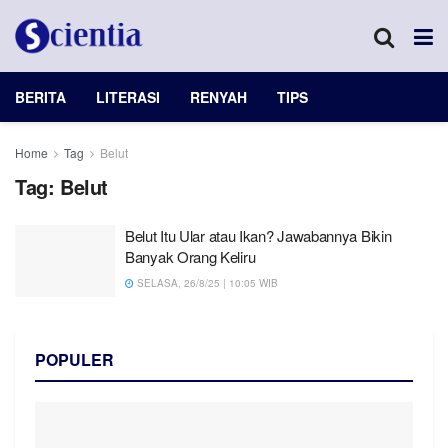
BERITA
LITERASI
RENYAH
TIPS
Home
Tag
Belut
Tag:
Belut
Belut Itu Ular atau Ikan? Jawabannya Bikin
Banyak Orang Keliru
SELASA, 26/8/25 | 10:05 WIB
POPULER