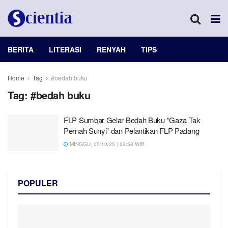
BERITA
LITERASI
RENYAH
TIPS
Home
Tag
#bedah buku
Tag:
#bedah buku
FLP Sumbar Gelar Bedah Buku “Gaza Tak
Pernah Sunyi” dan Pelantikan FLP Padang
MINGGU, 05/10/25 | 22:58 WIB
POPULER