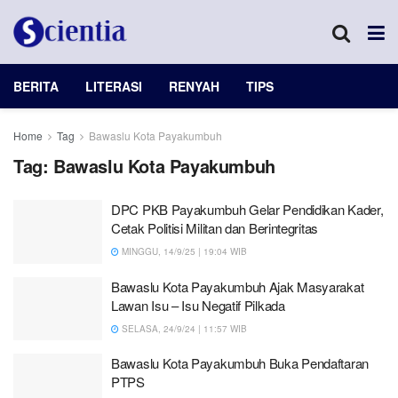
BERITA
LITERASI
RENYAH
TIPS
Home
Tag
Bawaslu Kota Payakumbuh
Tag:
Bawaslu Kota Payakumbuh
DPC PKB Payakumbuh Gelar Pendidikan Kader,
Cetak Politisi Militan dan Berintegritas
MINGGU, 14/9/25 | 19:04 WIB
Bawaslu Kota Payakumbuh Ajak Masyarakat
Lawan Isu – Isu Negatif Pilkada
SELASA, 24/9/24 | 11:57 WIB
Bawaslu Kota Payakumbuh Buka Pendaftaran
PTPS