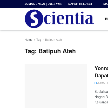
JUMAT, 07/8/26 | 09:18 WIB
DAPUR REDAKSI
DI
B
Home
Tag
Batipuh Ateh
Tag:
Batipuh Ateh
Yonna
Dapat
JUMAT, 0
Sosialis
Nagari B
Keluarga 