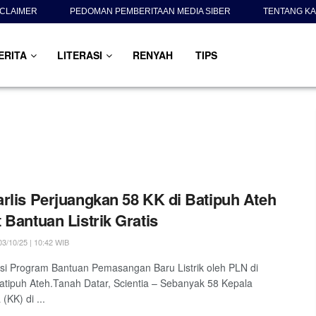
SCLAIMER
PEDOMAN PEMBERITAAN MEDIA SIBER
TENTANG KA
ERITA
LITERASI
RENYAH
TIPS
rlis Perjuangkan 58 KK di Batipuh Ateh
 Bantuan Listrik Gratis
3/10/25 | 10:42 WIB
asi Program Bantuan Pemasangan Baru Listrik oleh PLN di
atipuh Ateh.Tanah Datar, Scientia – Sebanyak 58 Kepala
(KK) di ...