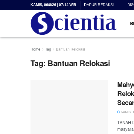
KAMIS, 06/8/26 | 07:14 WIB
DAPUR REDAKSI
DI
B
Home
Tag
Bantuan Relokasi
Tag:
Bantuan Relokasi
Mahy
Relok
Secar
KAMIS, 1
TANAH DA
masyarak