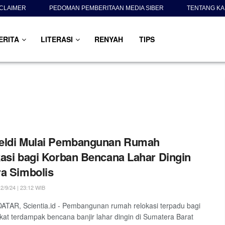
SCLAIMER
PEDOMAN PEMBERITAAN MEDIA SIBER
TENTANG KA
ERITA
LITERASI
RENYAH
TIPS
eldi Mulai Pembangunan Rumah
asi bagi Korban Bencana Lahar Dingin
a Simbolis
2/9/24 | 23:12 WIB
TAR, Scientia.id - Pembangunan rumah relokasi terpadu bagi
at terdampak bencana banjir lahar dingin di Sumatera Barat