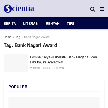
BERITA
LITERASI
RENYAH
TIPS
Home
Tag
Bank Nagari Award
Tag:
Bank Nagari Award
Lomba Karya Jurnalistik Bank Nagari Sudah
Dibuka, ini Syaratnya!
RABU, 19/3/25 | 11:39 WIB
POPULER