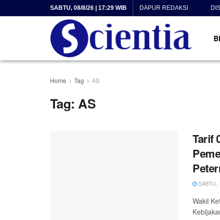
SABTU, 08/8/26 | 17:29 WIB
DAPUR REDAKSI
DI
B
Home
Tag
AS
Tag:
AS
Tarif
Pemer
Peter
SABTU, 1
Wakil Ke
Kebijaka