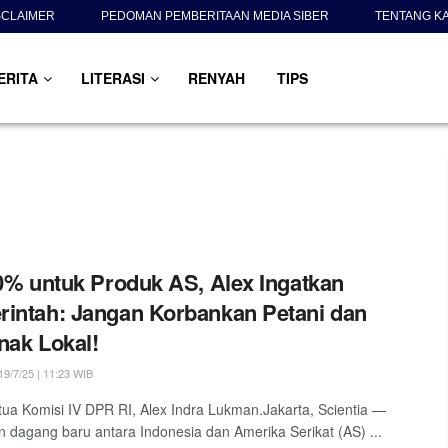
SCLAIMER
PEDOMAN PEMBERITAAN MEDIA SIBER
TENTANG K
ERITA
LITERASI
RENYAH
TIPS
 0% untuk Produk AS, Alex Ingatkan
intah: Jangan Korbankan Petani dan
nak Lokal!
9/7/25 | 11:23 WIB
tua Komisi IV DPR RI, Alex Indra Lukman.Jakarta, Scientia —
n dagang baru antara Indonesia dan Amerika Serikat (AS) ...