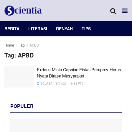
BERITA
LITERASI
RENYAH
TIPS
Home
Tag
APBD
Tag:
APBD
Firdaus Minta Capaian Fiskal Pemprov Harus
Nyata Dirasa Masyarakat
SELASA, 18/11/25 | 16:32 WIB
POPULER