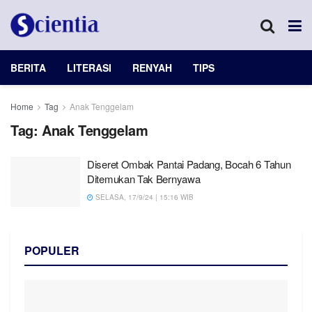
BERITA
LITERASI
RENYAH
TIPS
Home
Tag
Anak Tenggelam
Tag:
Anak Tenggelam
Diseret Ombak Pantai Padang, Bocah 6 Tahun
Ditemukan Tak Bernyawa
SELASA, 17/9/24 | 15:16 WIB
POPULER