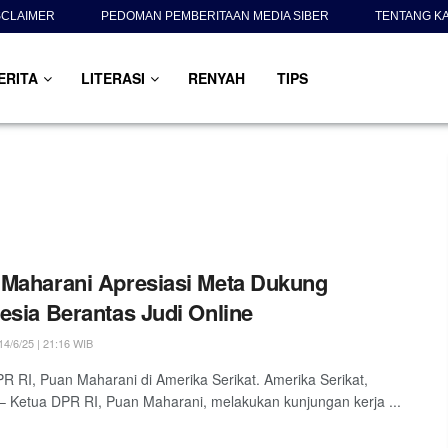
SCLAIMER
PEDOMAN PEMBERITAAN MEDIA SIBER
TENTANG K
ERITA
LITERASI
RENYAH
TIPS
Maharani Apresiasi Meta Dukung
esia Berantas Judi Online
4/6/25 | 21:16 WIB
R RI, Puan Maharani di Amerika Serikat. Amerika Serikat,
 – Ketua DPR RI, Puan Maharani, melakukan kunjungan kerja ...