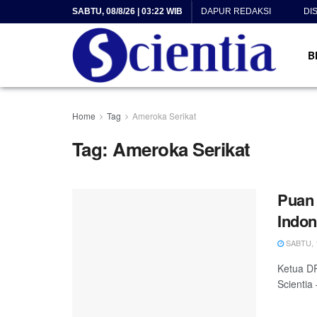
SABTU, 08/8/26 | 03:22 WIB
DAPUR REDAKSI
DI
B
Home
Tag
Ameroka Serikat
Tag:
Ameroka Serikat
Puan 
Indon
SABTU, 1
Ketua DP
Scientia